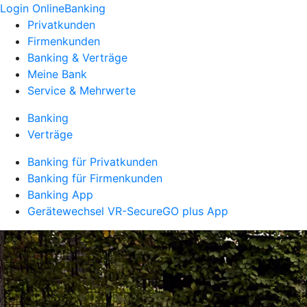
Login OnlineBanking
Privatkunden
Firmenkunden
Banking & Verträge
Meine Bank
Service & Mehrwerte
Banking
Verträge
Banking für Privatkunden
Banking für Firmenkunden
Banking App
Gerätewechsel VR-SecureGO plus App