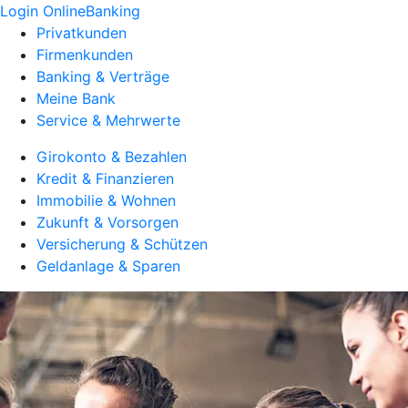
Login OnlineBanking
Privatkunden
Firmenkunden
Banking & Verträge
Meine Bank
Service & Mehrwerte
Girokonto & Bezahlen
Kredit & Finanzieren
Immobilie & Wohnen
Zukunft & Vorsorgen
Versicherung & Schützen
Geldanlage & Sparen