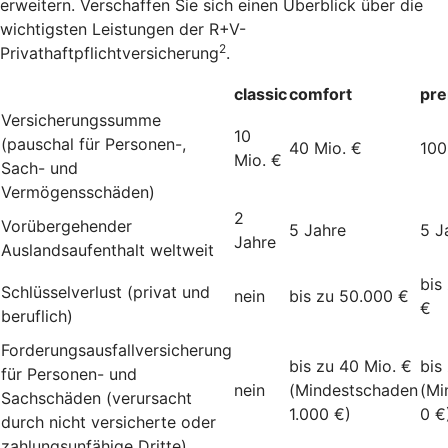
erweitern. Verschaffen Sie sich einen Überblick über die
wichtigsten Leistungen der R+V-
2
Privathaftpflichtversicherung
.
classic
comfort
pr
Versicherungssumme
10
(pauschal für Personen-,
40 Mio. €
100
Mio. €
Sach- und
Vermögensschäden)
2
Vorübergehender
5 Jahre
5 J
Jahre
Auslandsaufenthalt weltweit
bis
Schlüsselverlust (privat und
nein
bis zu 50.000 €
€
beruflich)
Forderungsausfallversicherung
bis zu 40 Mio. €
bis
für Personen- und
nein
(Mindestschaden
(Mi
Sachschäden (verursacht
1.000 €)
0 €
durch nicht versicherte oder
zahlungsunfähige Dritte)