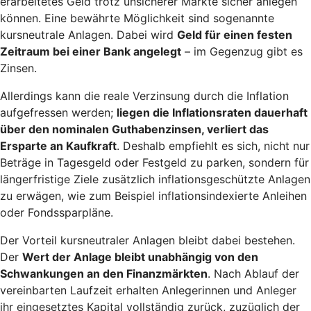
erarbeitetes Geld trotz unsicherer Märkte sicher anlegen
können. Eine bewährte Möglichkeit sind sogenannte
kursneutrale Anlagen. Dabei wird
Geld für einen festen
Zeitraum bei einer Bank angelegt
– im Gegenzug gibt es
Zinsen.
Allerdings kann die reale Verzinsung durch die Inflation
aufgefressen werden;
liegen die Inflationsraten dauerhaft
über den nominalen Guthabenzinsen, verliert das
Ersparte an Kaufkraft
. Deshalb empfiehlt es sich, nicht nur
Beträge in Tagesgeld oder Festgeld zu parken, sondern für
längerfristige Ziele zusätzlich inflationsgeschützte Anlagen
zu erwägen, wie zum Beispiel inflationsindexierte Anleihen
oder Fondssparpläne.
Der Vorteil kursneutraler Anlagen bleibt dabei bestehen.
Der
Wert der Anlage bleibt unabhängig von den
Schwankungen an den Finanzmärkten
. Nach Ablauf der
vereinbarten Laufzeit erhalten Anlegerinnen und Anleger
ihr eingesetztes Kapital vollständig zurück, zuzüglich der