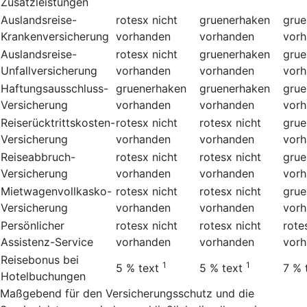
Zusatzleistungen
Auslandsreise-
rotesx
nicht
gruenerhaken
grue
Krankenversicherung
vorhanden
vorhanden
vor
Auslandsreise-
rotesx
nicht
gruenerhaken
grue
Unfallversicherung
vorhanden
vorhanden
vor
Haftungsausschluss-
gruenerhaken
gruenerhaken
grue
Versicherung
vorhanden
vorhanden
vor
Reiserücktrittskosten-
rotesx
nicht
rotesx
nicht
grue
Versicherung
vorhanden
vorhanden
vor
Reiseabbruch-
rotesx
nicht
rotesx
nicht
grue
Versicherung
vorhanden
vorhanden
vor
Mietwagenvollkasko-
rotesx
nicht
rotesx
nicht
grue
Versicherung
vorhanden
vorhanden
vor
Persönlicher
rotesx
nicht
rotesx
nicht
rote
Assistenz-Service
vorhanden
vorhanden
vor
Reisebonus bei
1
1
5 %
text
5 %
text
7 %
Hotelbuchungen
Maßgebend für den Versicherungsschutz und die