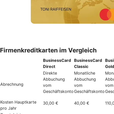
Firmenkreditkarten im Vergleich
BusinessCard
BusinessCard
Bus
Direct
Classic
Gol
Direkte
Monatliche
Mona
Abbuchung
Abbuchung
Abb
Abrechnung
vom
vom
vom
Geschäftskonto
Geschäftskonto
Gesc
Kosten Hauptkarte
30,00 €
40,00 €
110,
pro Jahr